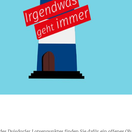
des Duisdorfer Lotsenpunktes finden Sie dafür ein offenes Oh