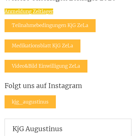
Anmeldung Zeltlager
Teilnahmebedingungen KjG ZeLa
Medikationsblatt KjG ZeLa
Video&Bild Einwilligung ZeLa
Folgt uns auf Instagram
kjg_augustinus
KjG Augustinus