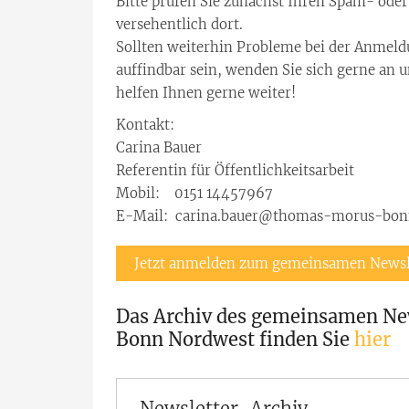
Bitte prüfen Sie zunächst Ihren Spam- ode
versehentlich dort.
Sollten weiterhin Probleme bei der Anmeldu
auffindbar sein, wenden Sie sich gerne an u
helfen Ihnen gerne weiter!
Kontakt:
Carina Bauer
Referentin für Öffentlichkeitsarbeit
Mobil: 0151 14457967
E-Mail: carina.bauer@thomas-morus-bon
Jetzt anmelden zum gemeinsamen Newsl
Das Archiv des gemeinsamen New
Bonn Nordwest finden Sie
hier
Newsletter-Archiv