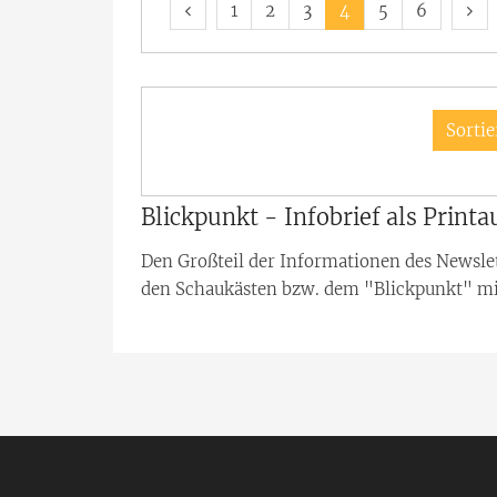
Vorherige Seite
Erste Seite
Näc
1
2
3
4
5
6
Sortie
Blickpunkt - Infobrief als Print
Den Großteil der Informationen des Newslet
den Schaukästen bzw. dem "Blickpunkt" mit