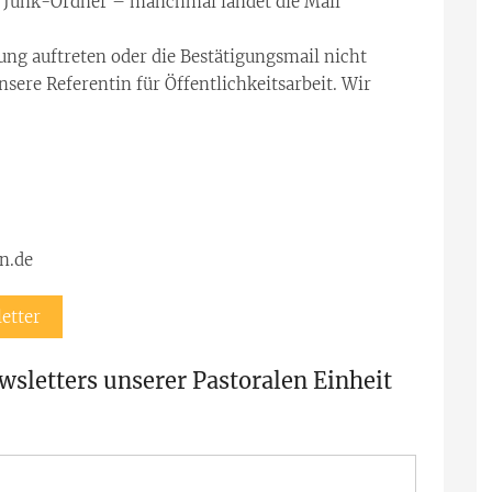
r Junk-Ordner – manchmal landet die Mail
ng auftreten oder die Bestätigungsmail nicht
nsere Referentin für Öffentlichkeitsarbeit. Wir
n.de
etter
sletters unserer Pastoralen Einheit